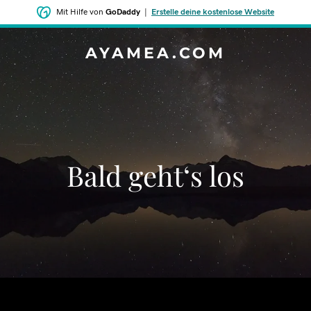
Mit Hilfe von
GoDaddy
|
Erstelle deine kostenlose Website
AYAMEA.COM
Bald geht‘s los